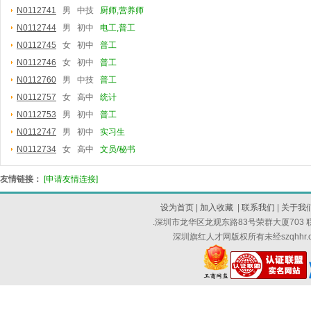
N0112741
男 中技
厨师,营养师
N0112744
男 初中
电工,普工
N0112745
女 初中
普工
N0112746
女 初中
普工
N0112760
男 中技
普工
N0112757
女 高中
统计
N0112753
男 初中
普工
N0112747
男 初中
实习生
N0112734
女 高中
文员/秘书
友情链接：
[申请友情连接]
设为首页
|
加入收藏
|
联系我们
|
关于我
.深圳市龙华区龙观东路83号荣群大厦703 联系
深圳旗红人才网版权所有未经szqhh