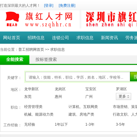
打造深圳最大的人才网！
[登录]
[免费注册]
网站首页
招聘信息
连锁公司
求职信息
新闻资讯
劳务
当前位置：
普工招聘网首页
>>
求职信息
全能搜索
按标签搜索
关键字：
龙华新区
龙岗区
宝安区
罗湖区
地区：
更多
东莞
惠州
广州
经营管理类
计算机、互联网类
市场营销、策
职位：
机械、能源动力类
建筑、房地产类
行政文职、人
无经验
1年以下
1-3年
3-5年
工作经验：